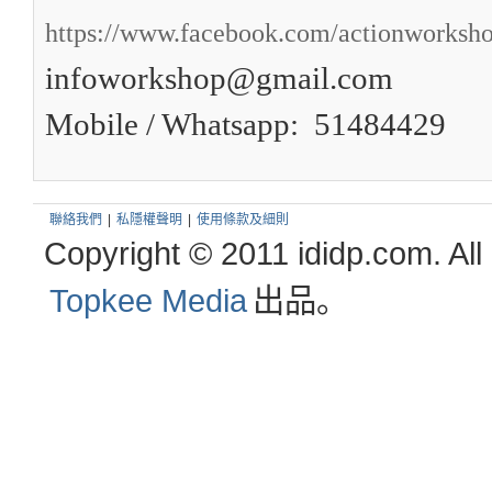
https://www.facebook.com/actionworksho
infoworkshop@gmail.com
Mobile / Whatsapp: 51484429
聯絡我們
|
私隱權聲明
|
使用條款及細則
Copyright © 2011 ididp.com. All
Topkee Media
出品。