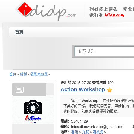
首頁
首頁
>
結婚
>
攝影及錄影
>
更新於
2015-07-30
查看次數
108
Action Workshop
Action Workshop 一向積極
下美好的回憶。 我們配套完善，無論拍攝
責的態度，為顧客提供優質的服務。
電話：
51484429
郵箱：
infoactionworkshop@gmail.com
地區：
香港
>
九龍
>
荔枝角
>