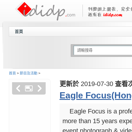
首頁
首頁
>
節目及活動
>
更新於
2019-07-30
查看
Eagle Focus(Hon
Eagle Focus is a pro
more than 15 years expe
event photograph & video