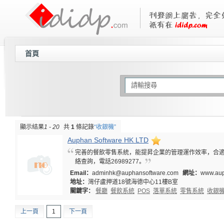
首頁
顯示结果
1 - 20
共
1
條記錄
“收銀機”
Auphan Software HK LTD
完善的餐飲零售系統，能提昇企業的管理運作效率，合
絡查詢，電話26989277。
Email：
adminhk@auphansoftware.com
網址：
www.aup
地址：
灣仔盧押道18號海德中心11樓B室
關鍵字：
餐廳
餐飲系統
POS
落單系統
零售系統
收銀
上一頁
1
下一頁