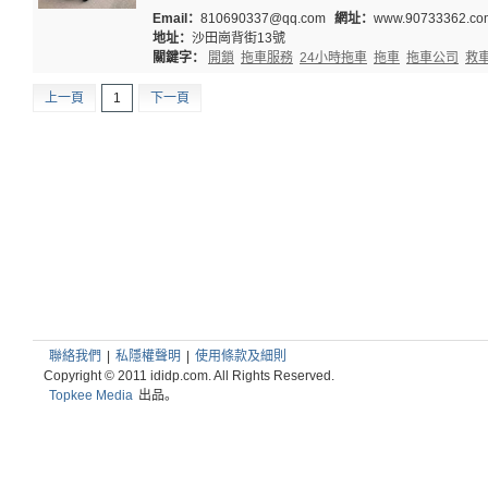
Email：
810690337@qq.com
網址：
www.90733362.co
地址：
沙田崗背街13號
關鍵字：
開鎖
拖車服務
24小時拖車
拖車
拖車公司
救
上一頁
1
下一頁
聯絡我們
|
私隱權聲明
|
使用條款及細則
Copyright © 2011 ididp.com. All Rights Reserved.
Topkee Media
出品。