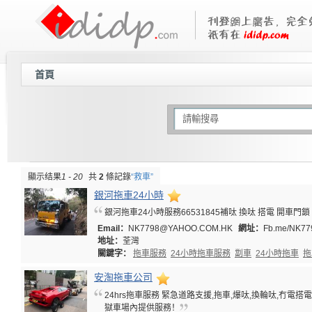
首頁
顯示结果
1 - 20
共
2
條記錄
“救車”
銀河拖車24小時
銀河拖車24小時服務66531845補呔 換呔 搭電 開車門鎖
Email：
NK7798@YAHOO.COM.HK
網址：
Fb.me/NK77
地址：
荃灣
關鍵字：
拖車服務
24小時拖車服務
劏車
24小時拖車
拖
安淘拖車公司
24hrs拖車服務 緊急道路支援,拖車,爆呔,換輪呔,
獄車場內提供服務！