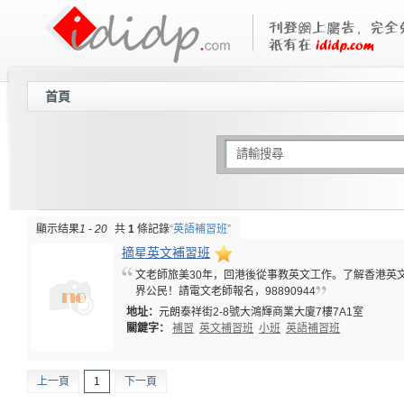
首頁
顯示结果
1 - 20
共
1
條記錄
“英語補習班”
摘星英文補習班
文老師旅美30年，回港後從事教英文工作。了解香港英
界公民！請電文老師報名，98890944
地址：
元朗泰祥街2-8號大鴻輝商業大廈7樓7A1室
關鍵字：
補習
英文補習班
小班
英語補習班
上一頁
1
下一頁